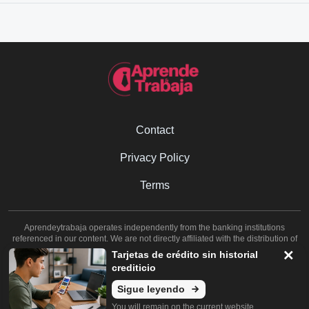
Contact
Privacy Policy
Terms
Aprendeytrabaja operates independently from the banking institutions
referenced in our content. We are not directly affiliated with the distribution of
financial products such as credit cards, loans, or financing. Our primary
Tarjetas de crédito sin historial
objective is to provide valuable information to assist you in discovering optimal
crediticio
solutions for your financial needs.
Sigue leyendo
Copyright © 2008-2024
You will remain on the current website