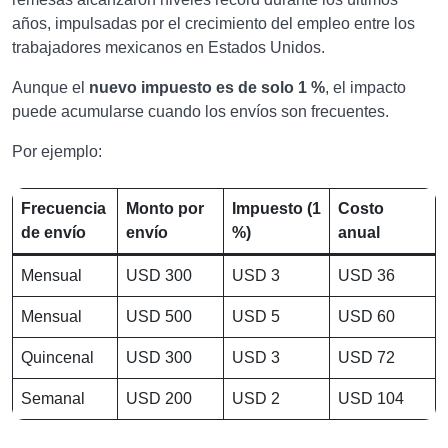
años, impulsadas por el crecimiento del empleo entre los
trabajadores mexicanos en Estados Unidos.
Aunque el
nuevo impuesto es de solo 1 %
, el impacto
puede acumularse cuando los envíos son frecuentes.
Por ejemplo:
Frecuencia
Monto por
Impuesto (1
Costo
de envío
envío
%)
anual
Mensual
USD 300
USD 3
USD 36
Mensual
USD 500
USD 5
USD 60
Quincenal
USD 300
USD 3
USD 72
Semanal
USD 200
USD 2
USD 104